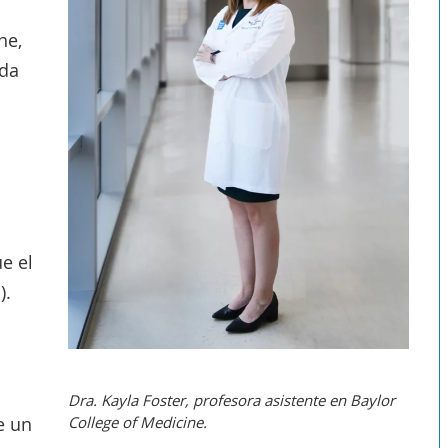
ne,
nda
e
e el
).
Dra. Kayla Foster, profesora asistente en Baylor
College of Medicine.
e un