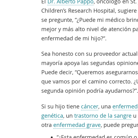
Enlace
El
Dr. Alberto Pappo
, oncólogo en St.
se
Children’s Research Hospital, sugiere
abre
se pregunte, “¿Puede mi médico brin
en
mejor y más alto nivel de atención pa
una
enfermedad de mi hijo?“.
nueva
Sea honesto con su proveedor actual
ventana
mayoría apoya las segundas opinion
Puede decir, “Queremos asegurarnos
que vamos por el camino correcto. 
segunda opinión podría ayudarnos?”
Si su hijo tiene
cáncer
, una
enfermed
genética
, un
trastorno de la sangre
u
otra
enfermedad grave
, puede pregun
“¿Esta enfermedad es común o