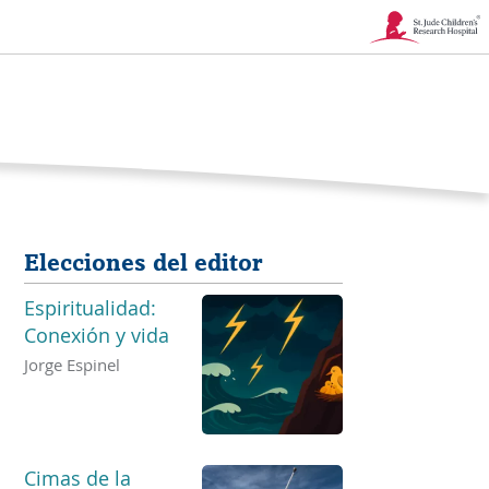
Enlace
se
abre
en
una
Elecciones del editor
nueva
Espiritualidad:
ventana
Conexión y vida
Jorge Espinel
Cimas de la