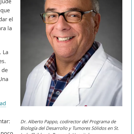
 Jude
 que
dar el
ra la
. La
es.
 de
¿Una
.
ad
tar:
Dr. Alberto Pappo, codirector del Programa de
Biología del Desarrollo y Tumores Sólidos en St.
 poco