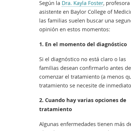
Enlace
Según la
Dra. Kayla Foster
, profesora
se
asistente en Baylor College of Medici
abre
las familias suelen buscar una segu
en
opinión en estos momentos:
una
1. En el momento del diagnóstico
nueva
ventana
Si el diagnóstico no está claro o las
familias desean confirmarlo antes d
comenzar el tratamiento (a menos qu
tratamiento se necesite de inmediato
2. Cuando hay varias opciones de
tratamiento
Algunas enfermedades tienen más d