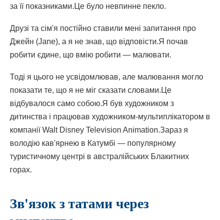
за її показниками.Це було невпинне пекло.
Друзі та сім'я постійно ставили мені запитання про
Джейн (Jane), а я не знав, що відповісти.Я почав
робити єдине, що вмію робити — малювати.
Тоді я цього не усвідомлював, але малювання могло
показати те, що я не міг сказати словами.Це
відбувалося само собою.Я був художником з
дитинства і працював художником-мультиплікатором в
компанії Walt Disney Television Animation.Зараз я
володію кав'ярнею в Катумбі — популярному
туристичному центрі в австралійських Блакитних
горах.
Зв'язок з татами через