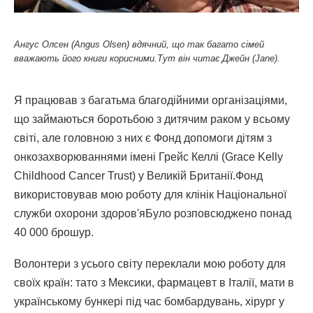
Ангус Олсен (Angus Olsen) вдячний, що так багато сімей
вважають його книги корисними.Тут він читає Джейн (Jane).
Я працював з багатьма благодійними організаціями,
що займаються боротьбою з дитячим раком у всьому
світі, але головною з них є Фонд допомоги дітям з
онкозахворюваннями імені Грейс Келлі (Grace Kelly
Childhood Cancer Trust) у Великій Британії.Фонд
використовував мою роботу для клінік Національної
служби охорони здоров'яБуло розповсюджено понад
40 000 брошур.
Волонтери з усього світу переклали мою роботу для
своїх країн: тато з Мексики, фармацевт в Італії, мати в
українському бункері під час бомбардувань, хірург у