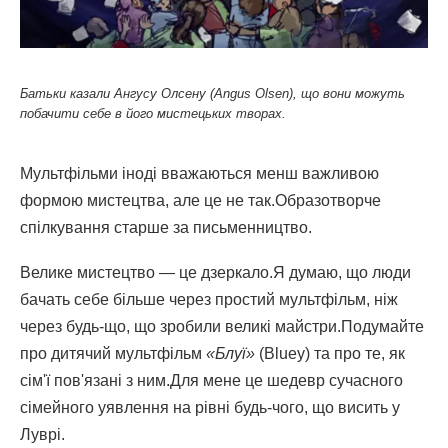
Батьки казали Ангусу Олсену (Angus Olsen), що вони можуть
побачити себе в його мистецьких творах.
Мультфільми іноді вважаються менш важливою
формою мистецтва, але це не так.Образотворче
спілкування старше за письменництво.
Велике мистецтво — це дзеркало.Я думаю, що люди
бачать себе більше через простий мультфільм, ніж
через будь-що, що зробили великі майстри.Подумайте
про дитячий мультфільм
«Блуї»
(Bluey) та про те, як
сім'ї пов'язані з ним.Для мене це шедевр сучасного
сімейного уявлення на рівні будь-чого, що висить у
Луврі.