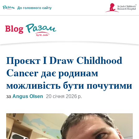
До головного сайту
Посилання
відкривається
в
Логотип
новому
блогу
Проєкт I Draw Childhood
вікні
Разом
Cancer дає родинам
можливість бути почутими
за
Angus Olsen
20 січня 2026 р.