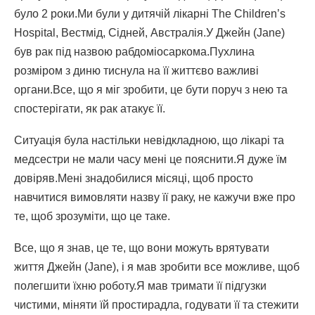
було 2 роки.Ми були у дитячій лікарні The Children’s
Hospital, Вестмід, Сідней, Австралія.У Джейн (Jane)
був рак під назвою рабдоміосаркома.Пухлина
розміром з диню тиснула на її життєво важливі
органи.Все, що я міг зробити, це бути поруч з нею та
спостерігати, як рак атакує її.
Ситуація була настільки невідкладною, що лікарі та
медсестри не мали часу мені це пояснити.Я дуже їм
довіряв.Мені знадобилися місяці, щоб просто
навчитися вимовляти назву її раку, не кажучи вже про
те, щоб зрозуміти, що це таке.
Все, що я знав, це те, що вони можуть врятувати
життя Джейн (Jane), і я мав зробити все можливе, щоб
полегшити їхню роботу.Я мав тримати її підгузки
чистими, міняти їй простирадла, годувати її та стежити