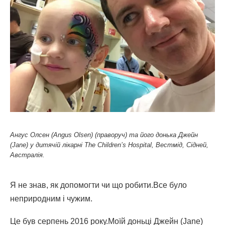
Ангус Олсен (Angus Olsen) (праворуч) та його донька Джейн
(Jane) у дитячій лікарні The Children’s Hospital, Вестмід, Сідней,
Австралія.
Я не знав, як допомогти чи що робити.Все було
неприродним і чужим.
Це був серпень 2016 року.Моїй доньці Джейн (Jane)