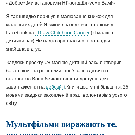
«Добре».Ми встановили НГ-зонд.Дякуємо Вам!»
Я так швидко поринув в малювання книжок для
маленьких дітей.Я змінив назву своєї сторінки у
Посилання
Facebook на
I Draw Childhood Cancer
(Я малюю
відкривається
дитячий рак).Не надто оригінально, проте ідея
в
знайшла відгук.
новому
Завдяки проєкту «Я малюю дитячий рак» я створив
вікні
багато книг на різні теми, пов’язані з дитячою
онкологією.Вони безкоштовні та доступні для
Посилання
завантаження на
вебсайті
.Книги доступні більш ніж 25
відкривається
мовами завдяки захопленій праці волонтерів з усього
в
світу.
новому
вікні
Мультфільми виражають те,
що неможливо висловити