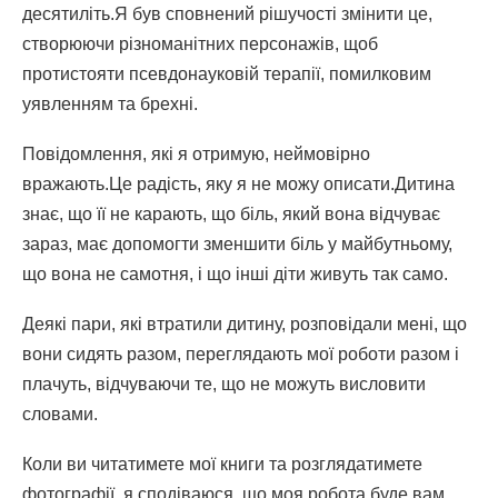
десятиліть.Я був сповнений рішучості змінити це,
створюючи різноманітних персонажів, щоб
протистояти псевдонауковій терапії, помилковим
уявленням та брехні.
Повідомлення, які я отримую, неймовірно
вражають.Це радість, яку я не можу описати.Дитина
знає, що її не карають, що біль, який вона відчуває
зараз, має допомогти зменшити біль у майбутньому,
що вона не самотня, і що інші діти живуть так само.
Деякі пари, які втратили дитину, розповідали мені, що
вони сидять разом, переглядають мої роботи разом і
плачуть, відчуваючи те, що не можуть висловити
словами.
Коли ви читатимете мої книги та розглядатимете
фотографії, я сподіваюся, що моя робота буде вам