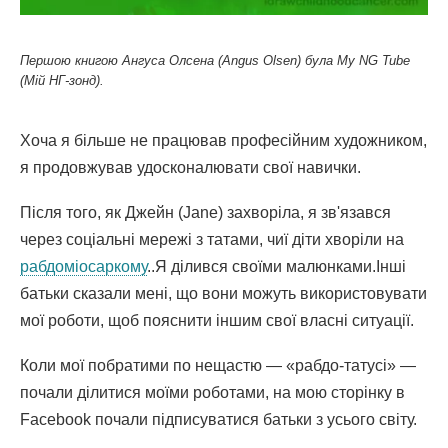
Першою книгою Ангуса Олсена (Angus Olsen) була My NG Tube
(Мій НГ-зонд).
Хоча я більше не працював професійним художником,
я продовжував удосконалювати свої навички.
Після того, як Джейн (Jane) захворіла, я зв'язався
через соціальні мережі з татами, чиї діти хворіли на
рабдоміосаркому
..Я ділився своїми малюнками.Інші
батьки сказали мені, що вони можуть використовувати
мої роботи, щоб пояснити іншим свої власні ситуації.
Коли мої побратими по нещастю — «рабдо-татусі» —
почали ділитися моїми роботами, на мою сторінку в
Facebook почали підписуватися батьки з усього світу.