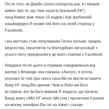
Після того, як Джейн (Jane) поборола рак, я створив
комікс про те, що таке назогастральний (НГ)
зонд.Комікс мав лише 10 кадрів і був зроблений
нашвидкуруч.Я розмістив його на своїй сторінці у
Facebook,
і він миттєво став популярним.Тисячі батьків, лікарів,
медсестер, терапевтів та благодійних організацій з
усього світу приєдналися до моєї сторінки у Facebook.
Невдовзі після цього я отримав повідомлення від
матері з Флориди, яка сказала: «Ангусе, я хотіла
розповісти тобі про свого сина.Ми не могли вставити
йому НГ-зонд.Він кричав і бився.Якби ми його
вставили, він би його вирвав.Я згадала, що бачила
Вашу книгу
«Мій НГ-зонд»
.Ми сіли і прочитали її разом
на моєму телефоні.Він ліг на ліжко і сказав: