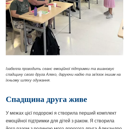
Ізабелла проводить сеанс емоційної підтримки та вшановує
спадщину свого друга Алехо, даруючи надію та зв'язок іншим на
їхньому шляху одужання.
Спадщина друга живе
У межах цієї подорожі я створила перший комплект
емоційної підтримки для дітей з раком. Я створила
його разом з родиною мого дорогого друга Алехандро