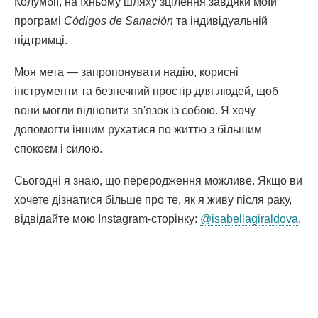
Колумбії, на їхньому шляху зцілення завдяки моїй
програмі
Códigos de Sanación
та індивідуальній
підтримці.
Моя мета — запропонувати надію, корисні
інструменти та безпечний простір для людей, щоб
вони могли відновити зв'язок із собою. Я хочу
допомогти іншим рухатися по життю з більшим
спокоєм і силою.
Сьогодні я знаю, що переродження можливе. Якщо ви
хочете дізнатися більше про те, як я живу після раку,
Пос
відвідайте мою Instagram-сторінку:
@isabellagiraldova
.
від
в
нов
Поділіться
вікн