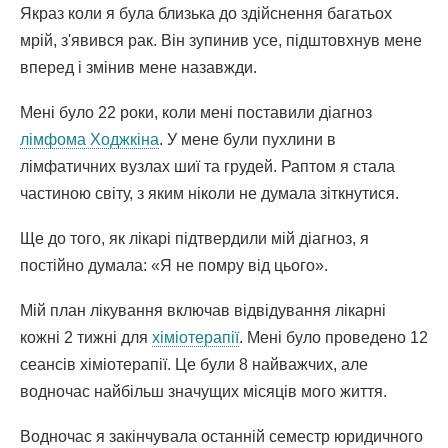
Якраз коли я була близька до здійснення багатьох
мрій, з'явився рак. Він зупинив усе, підштовхнув мене
вперед і змінив мене назавжди.
Мені було 22 роки, коли мені поставили діагноз
лімфома Ходжкіна
. У мене були пухлини в
лімфатичних вузлах шиї та грудей. Раптом я стала
частиною світу, з яким ніколи не думала зіткнутися.
Ще до того, як лікарі підтвердили мій діагноз, я
постійно думала: «Я не помру від цього».
Мій план лікування включав відвідування лікарні
кожні 2 тижні для
хіміотерапії
. Мені було проведено 12
сеансів хіміотерапії. Це були 8 найважчих, але
водночас найбільш значущих місяців мого життя.
Водночас я закінчувала останній семестр юридичного