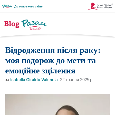
До головного сайту
Посилання
відкривається
в
Логотип
новому
блогу
Відродження після раку:
вікні
Разом
моя подорож до мети та
емоційне зцілення
за
Isabella Giraldo Valencia
22 травня 2025 р.