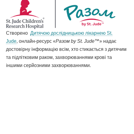
Створено
Дитячою дослідницькою лікарнею St.
Jude
, онлайн-ресурс «
Разом by St. Jude
™» надає
достовірну інформацію всім, хто стикається з дитячим
та підлітковим раком, захворюваннями крові та
іншими серйозними захворюваннями.
Якщо Ви розмовляєте іншою мовою, Вам буде надано безкоштовну
допомогу. Зателефонуйте за номером 1-866-278-5833 (TTY: 1-901-595-1040)
Español
العربية
中文
Tiếng Việt
한국어
Français
ພາສາລາວ
አማርኛ
Deutsch
ગુજરાતી
日本語
Tagalog
हिंदी
русский
فارسی
© Дитяча дослідницька лікарня St. Jude, 2025 р. Усі права застережено.