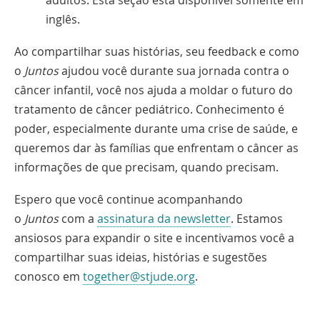
adultos. Esta seção está disponível somente em
inglês.
Ao compartilhar suas histórias, seu feedback e como
o
Juntos
ajudou você durante sua jornada contra o
câncer infantil, você nos ajuda a moldar o futuro do
tratamento de câncer pediátrico. Conhecimento é
poder, especialmente durante uma crise de saúde, e
queremos dar às famílias que enfrentam o câncer as
informações de que precisam, quando precisam.
Espero que você continue acompanhando
o
Juntos
com a
assinatura da newsletter
. Estamos
ansiosos para expandir o site e incentivamos você a
compartilhar suas ideias, histórias e sugestões
Link
conosco em
together@stjude.org
.
abre
na