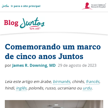
Ir para o site principal
Link
abre
na
Logotipo
nova
do
Comemorando um marco
janela
blog
de cinco anos Juntos
do
por
James R. Downing, MD
29 de agosto de 2023
Juntos
Leia este artigo em árabe,
birmanês
, chinês,
francês
,
hindi,
inglês
, polonês, russo, ucraniano ou
urdu
.