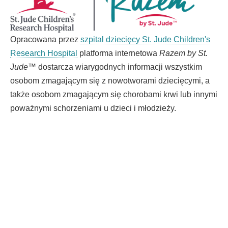
Opracowana przez
szpital dziecięcy St. Jude Children's
Research Hospital
platforma internetowa
Razem by St.
Jude
™ dostarcza wiarygodnych informacji wszystkim
osobom zmagającym się z nowotworami dziecięcymi, a
także osobom zmagającym się chorobami krwi lub innymi
poważnymi schorzeniami u dzieci i młodzieży.
Jeśli posługujesz się innym językiem, możesz skorzystać z nieodpłatnej pomocy.
Zadzwoń pod numer 1-866-278-5833 (TTY: 1-901-595-1040)
Español
العربية
中文
Tiếng Việt
한국어
Français
ພາສາລາວ
አማርኛ
Deutsch
ગુજરાતી
日本語
Tagalog
हिंदी
русский
فارسی
© 2025 St. Jude Children's Research Hospital. Wszelkie prawa zastrzeżone.