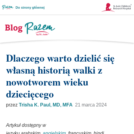
Do strony głównej
Link
otwiera
się
Logo
w
blogu
Dlaczego warto dzielić się
nowym
Together
własną historią walki z
oknie
nowotworem wieku
dziecięcego
przez
Trisha K. Paul, MD, MFA
21 marca 2024
Artykuł dostępny w
języku arabskim,
angielskim
, francuskim, hindi,