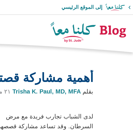
إلى الموقع الرئيسي
شعار
مدونة
أهمية مشاركة قص
Together
بقلم
Trisha K. Paul, MD, MFA
٢١ مارس ٢٠٢٤
لدى الشباب تجارب فريدة مع مرض
السرطان. وقد تساعد مشاركة قصصهم