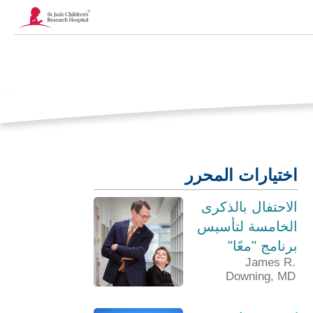
يفتح
الرابط
في
نافذة
جديدة
اختيارات المحرر
الاحتفال بالذكرى
الخامسة لتأسيس
برنامج "معًا"
James R.
Downing, MD