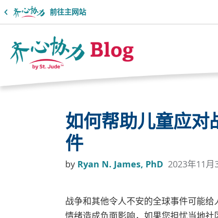
前往主网站
Together
博
如何帮助儿童应对
客
件
徽
标
by
Ryan N. James, PhD
2023年11月
战争和其他令人不安的全球事件可能给
情绪造成负面影响，如果您担忧当地社