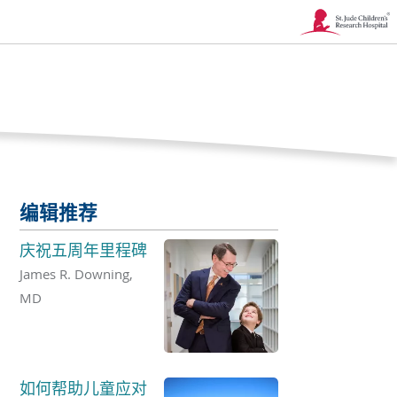
链
接
在
新
窗
编辑推荐
口
庆祝五周年里程碑
中
James R. Downing,
打
MD
开
如何帮助儿童应对