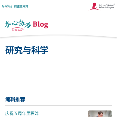
前往主网站
链
接
在
Together
新
博
研究与科学
窗
客
口
徽
中
标
打
共享
开
编辑推荐
庆祝五周年里程碑