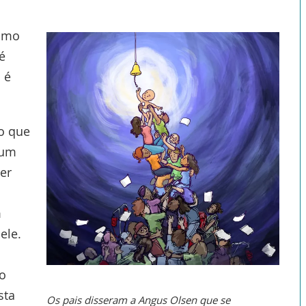
como
é
 é
o que
 um
er
m
ele.
no
sta
Os pais disseram a Angus Olsen que se