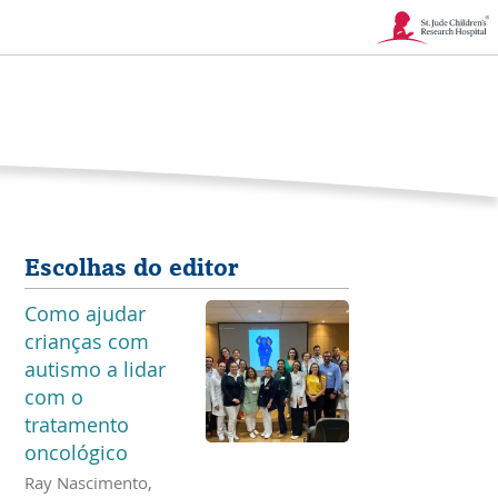
Link
abre
na
nova
janela
Escolhas do editor
Como ajudar
crianças com
autismo a lidar
com o
tratamento
oncológico
Ray Nascimento,