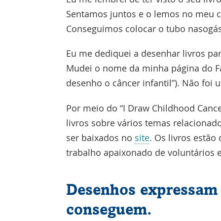
Sentamos juntos e o lemos no meu cel
Conseguimos colocar o tubo nasogást
Eu me dediquei a desenhar livros pa
Mudei o nome da minha página do F
desenho o câncer infantil”). Não foi 
Por meio do “I Draw Childhood Cancer”
livros sobre vários temas relacionado
Link
ser baixados no
site
. Os livros estã
abre
trabalho apaixonado de voluntários
na
nova
Desenhos expressam 
janela
conseguem.