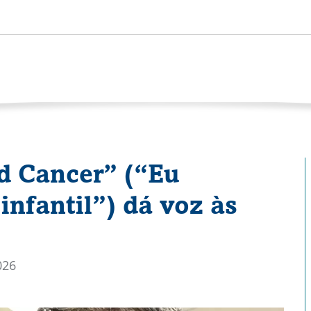
d Cancer” (“Eu
infantil”) dá voz às
026