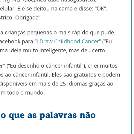
ular. Ele se deitou na cama e disse: “OK”.
rico. Obrigada”.
ra crianças pequenas o mais rápido que pude.
Link
acebook para “
I Draw Childhood Cancer
” (“Eu
abre
uma ideia muito inteligente, mas deu certo.
na
 (“Eu desenho o câncer infantil”), criei muitos
nova
s ao câncer infantil. Eles são gratuitos e podem
janela
o disponíveis em mais de 25 idiomas graças ao
 em todo o mundo.
o que as palavras não