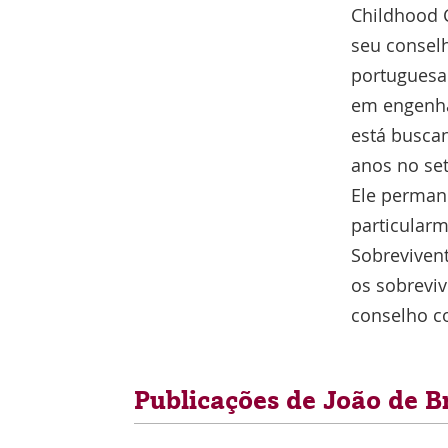
Childhood C
seu conselh
portuguesa
em engenhar
está busca
anos no set
Ele perman
particular
Sobrevivent
os sobrevi
conselho c
Publicações de João de 