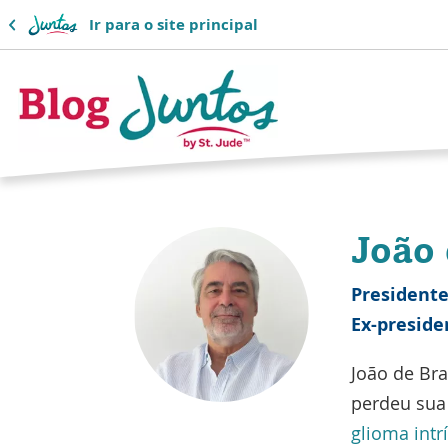
Ir para o site principal
Logotipo
do
João
blog
do
Presidente
Ex-preside
Juntos
João de Br
perdeu sua 
glioma intr