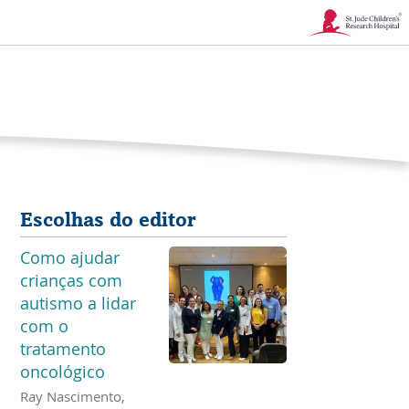
Link
abre
na
nova
janela
Escolhas do editor
Como ajudar
crianças com
autismo a lidar
com o
tratamento
oncológico
Ray Nascimento,