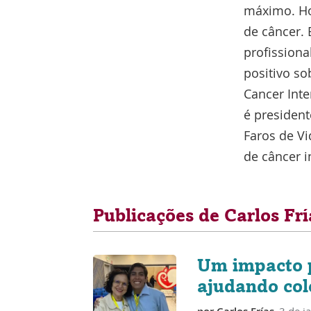
máximo. Ho
de câncer. 
profission
positivo so
Cancer Inte
é presiden
Faros de Vi
de câncer in
Publicações de Carlos Frí
Um impacto p
ajudando col
3 de j