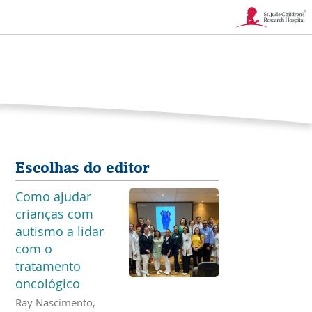
Link
abre
na
nova
janela
Escolhas do editor
Como ajudar
crianças com
autismo a lidar
com o
tratamento
oncológico
Ray Nascimento,