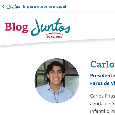
Ir para o site principal
Logotipo
do
Carlo
blog
do
Presidente
Faros de V
Juntos
Carlos Fría
aguda de G
infantil o 