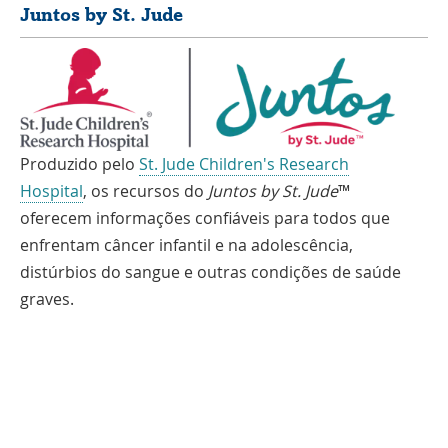
Juntos by St. Jude
Produzido pelo
St. Jude Children's Research
Hospital
, os recursos do
Juntos by St. Jude
™
oferecem informações confiáveis para todos que
enfrentam câncer infantil e na adolescência,
distúrbios do sangue e outras condições de saúde
graves.
Se você fala outro idioma, serviços de assistência estão disponíveis
gratuitamente para você. Ligue para 1-866-278-5833 (TTY: 1-901-595-1040)
Espanhol
العربية
中文
Tiếng Việt
한국어